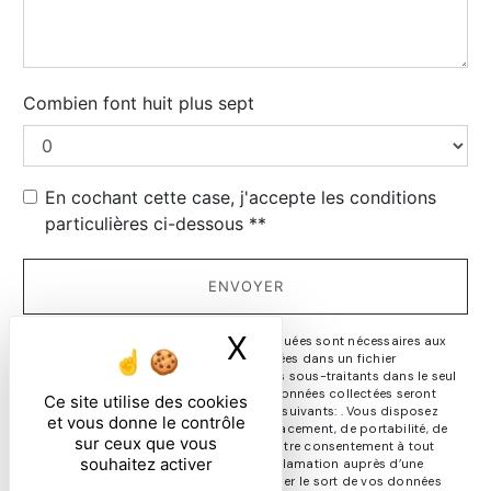
Combien font huit plus sept
En cochant cette case, j'accepte les conditions
particulières ci-dessous **
ENVOYER
X
Masquer le ban
** Les données personnelles communiquées sont nécessaires aux
fins de vous contacter et sont enregistrées dans un fichier
informatisé. Elles sont destinées à et ses sous-traitants dans le seul
but de répondre à votre message. Les données collectées seront
Ce site utilise des cookies
communiquées aux seuls destinataires suivants: . Vous disposez
et vous donne le contrôle
de droits d’accès, de rectification, d’effacement, de portabilité, de
sur ceux que vous
limitation, d’opposition, de retrait de votre consentement à tout
souhaitez activer
moment et du droit d’introduire une réclamation auprès d’une
autorité de contrôle, ainsi que d’organiser le sort de vos données