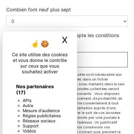
Combien font neuf plus sept
En cochant cette case, j'accepte les conditions
X
Masquer le ban
particulières ci-dessous **
Ce site utilise des cookies
ENVOYER
et vous donne le contrôle
sur ceux que vous
souhaitez activer
** Les données personnelles communiquées sont nécessaires aux
fins de vous contacter et sont enregistrées dans un fichier
informatisé. Elles sont destinées à et ses sous-traitants dans le seul
Nos partenaires
but de répondre à votre message. Les données collectées seront
(17)
communiquées aux seuls destinataires suivants: . Vous disposez
de droits d’accès, de rectification, d’effacement, de portabilité, de
APIs
limitation, d’opposition, de retrait de votre consentement à tout
Autre
moment et du droit d’introduire une réclamation auprès d’une
Mesure d'audience
autorité de contrôle, ainsi que d’organiser le sort de vos données
Régies publicitaires
post-mortem. Vous pouvez exercer ces droits par voie postale à
Réseaux sociaux
l'adresse ou par courrier électronique à l'adresse . Un justificatif
Support
d'identité pourra vous être demandé. Nous conservons vos
Vidéos
données pendant la période de prise de contact puis pendant la