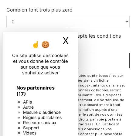
Combien font trois plus zero
En cochant cette case, j'accepte les conditions
X
Masquer le ban
particulières ci-dessous **
Ce site utilise des cookies
ENVOYER
et vous donne le contrôle
sur ceux que vous
souhaitez activer
** Les données personnelles communiquées sont nécessaires aux
fins de vous contacter et sont enregistrées dans un fichier
informatisé. Elles sont destinées à et ses sous-traitants dans le seul
Nos partenaires
but de répondre à votre message. Les données collectées seront
(17)
communiquées aux seuls destinataires suivants: . Vous disposez
de droits d’accès, de rectification, d’effacement, de portabilité, de
APIs
limitation, d’opposition, de retrait de votre consentement à tout
Autre
moment et du droit d’introduire une réclamation auprès d’une
Mesure d'audience
autorité de contrôle, ainsi que d’organiser le sort de vos données
Régies publicitaires
post-mortem. Vous pouvez exercer ces droits par voie postale à
Réseaux sociaux
l'adresse ou par courrier électronique à l'adresse . Un justificatif
Support
d'identité pourra vous être demandé. Nous conservons vos
Vidéos
données pendant la période de prise de contact puis pendant la