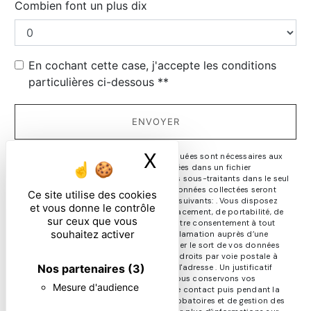
Combien font un plus dix
En cochant cette case, j'accepte les conditions
particulières ci-dessous **
ENVOYER
X
Masquer le ban
** Les données personnelles communiquées sont nécessaires aux
fins de vous contacter et sont enregistrées dans un fichier
informatisé. Elles sont destinées à et ses sous-traitants dans le seul
but de répondre à votre message. Les données collectées seront
Ce site utilise des cookies
communiquées aux seuls destinataires suivants: . Vous disposez
et vous donne le contrôle
de droits d’accès, de rectification, d’effacement, de portabilité, de
sur ceux que vous
limitation, d’opposition, de retrait de votre consentement à tout
souhaitez activer
moment et du droit d’introduire une réclamation auprès d’une
autorité de contrôle, ainsi que d’organiser le sort de vos données
post-mortem. Vous pouvez exercer ces droits par voie postale à
Nos partenaires
(3)
l'adresse ou par courrier électronique à l'adresse . Un justificatif
d'identité pourra vous être demandé. Nous conservons vos
Mesure d'audience
données pendant la période de prise de contact puis pendant la
durée de prescription légale aux fins probatoires et de gestion des