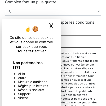
Combien font un plus quatre
En cochant cette case, j'accepte les conditions
X
Masquer le ban
particulières ci-dessous **
Ce site utilise des cookies
ENVOYER
et vous donne le contrôle
sur ceux que vous
souhaitez activer
** Les données personnelles communiquées sont nécessaires aux
fins de vous contacter et sont enregistrées dans un fichier
informatisé. Elles sont destinées à et ses sous-traitants dans le seul
Nos partenaires
but de répondre à votre message. Les données collectées seront
(17)
communiquées aux seuls destinataires suivants: . Vous disposez
de droits d’accès, de rectification, d’effacement, de portabilité, de
APIs
limitation, d’opposition, de retrait de votre consentement à tout
Autre
moment et du droit d’introduire une réclamation auprès d’une
Mesure d'audience
autorité de contrôle, ainsi que d’organiser le sort de vos données
Régies publicitaires
post-mortem. Vous pouvez exercer ces droits par voie postale à
Réseaux sociaux
l'adresse ou par courrier électronique à l'adresse . Un justificatif
Support
d'identité pourra vous être demandé. Nous conservons vos
Vidéos
données pendant la période de prise de contact puis pendant la
durée de prescription légale aux fins probatoires et de gestion des